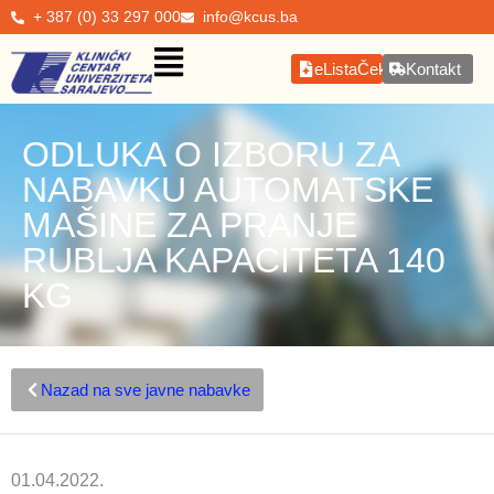
+ 387 (0) 33 297 000
info@kcus.ba
eListaČekanja
Kontakt
ODLUKA O IZBORU ZA
NABAVKU AUTOMATSKE
MAŠINE ZA PRANJE
RUBLJA KAPACITETA 140
KG
Nazad na sve javne nabavke
01.04.2022.