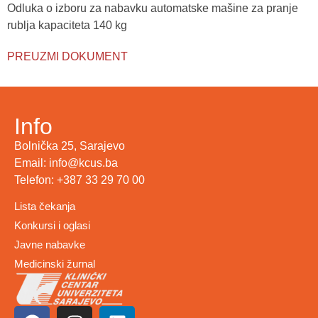
Odluka o izboru za nabavku automatske mašine za pranje
rublja kapaciteta 140 kg
PREUZMI DOKUMENT
Info
Bolnička 25, Sarajevo
Email: info@kcus.ba
Telefon: +387 33 29 70 00
Lista čekanja
Konkursi i oglasi
Javne nabavke
Medicinski žurnal