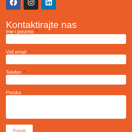
Kontaktirajte nas
Ime i prezime
Vaš email
Telefon
Poruka
Pošalji