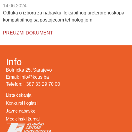
14.06.2024.
Odluka o izboru za nabavku fleksibilnog ureterorenoskopa
kompatibilnog sa postojecom tehnologijom
PREUZMI DOKUMENT
Info
Bolnička 25, Sarajevo
Email: info@kcus.ba
Telefon: +387 33 29 70 00
Lista čekanja
Konkursi i oglasi
Javne nabavke
Medicinski žurnal