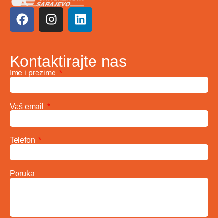
Kontaktirajte nas
Ime i prezime
Vaš email
Telefon
Poruka