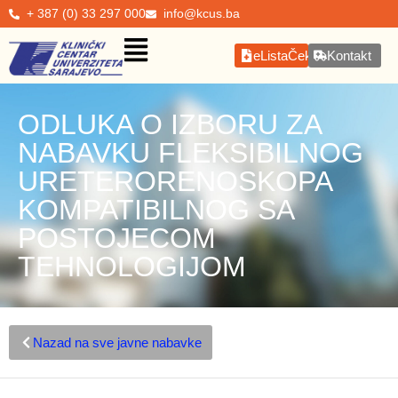
+ 387 (0) 33 297 000
info@kcus.ba
eListaČekanja
Kontakt
ODLUKA O IZBORU ZA
NABAVKU FLEKSIBILNOG
URETERORENOSKOPA
KOMPATIBILNOG SA
POSTOJECOM
TEHNOLOGIJOM
Nazad na sve javne nabavke