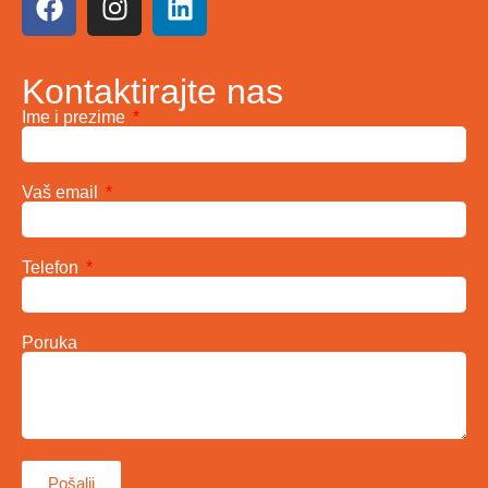
Kontaktirajte nas
Ime i prezime
Vaš email
Telefon
Poruka
Pošalji