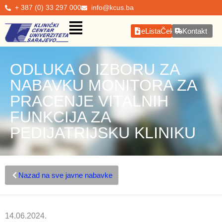
+ 387 (0) 33 297 000
info@kcus.ba
eListaČekanja
Kontakt
ODLUKA O IZBORU ZA
NABAVKU MONITORA ZA
PRACENJE VITALNIH
FUNKCIJA ZA
PEDIJATRIJSKU KLINIKU
Nazad na sve javne nabavke
14.06.2024.