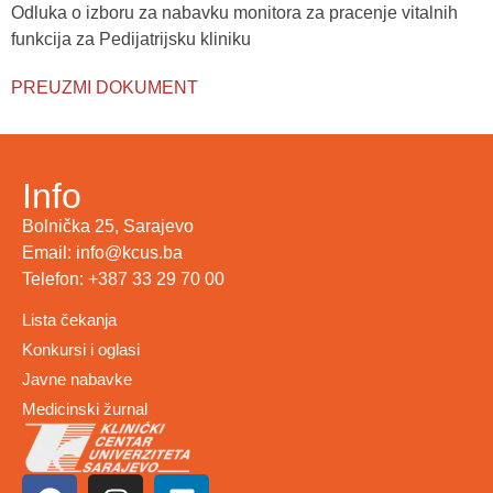
Odluka o izboru za nabavku monitora za pracenje vitalnih
funkcija za Pedijatrijsku kliniku
PREUZMI DOKUMENT
Info
Bolnička 25, Sarajevo
Email: info@kcus.ba
Telefon: +387 33 29 70 00
Lista čekanja
Konkursi i oglasi
Javne nabavke
Medicinski žurnal