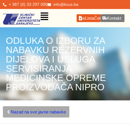
+ 387 (0) 33 297 000
info@kcus.ba
eListaČekanja
Kontakt
ODLUKA O IZBORU ZA
NABAVKU REZERVNIH
DIJELOVA I USLUGA
SERVISIRANJA
MEDICINSKE OPREME
PROIZVOĐAČA NIPRO
Nazad na sve javne nabavke