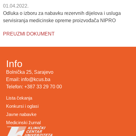
01.04.2022.
Odluka o izboru za nabavku rezervnih dijelova i usluga
servisiranja medicinske opreme proizvođača NIPRO
PREUZMI DOKUMENT
Info
Bolnička 25, Sarajevo
Email: info@kcus.ba
Telefon: +387 33 29 70 00
Lista čekanja
Konkursi i oglasi
Javne nabavke
Medicinski žurnal