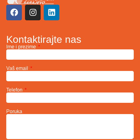
Kontaktirajte nas
Ime i prezime
Vaš email
Telefon
Poruka