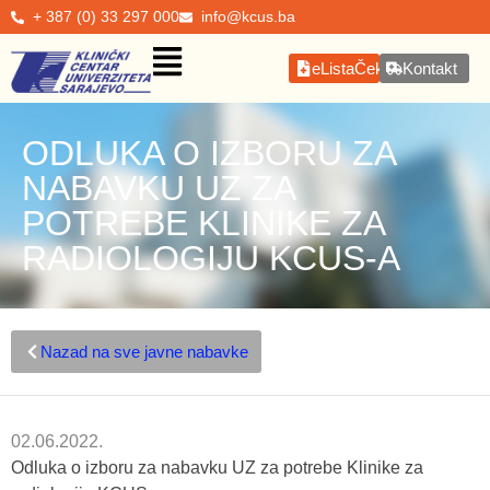
+ 387 (0) 33 297 000
info@kcus.ba
eListaČekanja
Kontakt
ODLUKA O IZBORU ZA
NABAVKU UZ ZA
POTREBE KLINIKE ZA
RADIOLOGIJU KCUS-A
Nazad na sve javne nabavke
02.06.2022.
Odluka o izboru za nabavku UZ za potrebe Klinike za