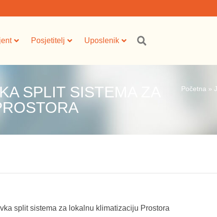
jent
Posjetitelj
Uposlenik
A SPLIT SISTEMA ZA
Početna
»
 PROSTORA
a split sistema za lokalnu klimatizaciju Prostora