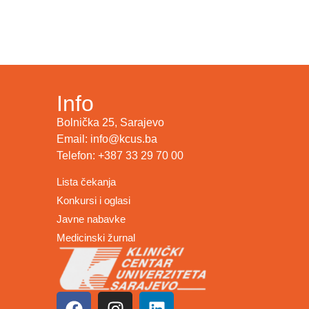
Info
Bolnička 25, Sarajevo
Email: info@kcus.ba
Telefon: +387 33 29 70 00
Lista čekanja
Konkursi i oglasi
Javne nabavke
Medicinski žurnal