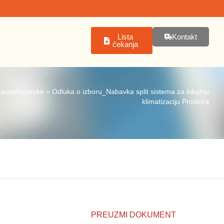
Lista
Kontakt
čekanja
JavneNabavke
»
Odluka o izboru_Nabavka split sistema za lokalnu
klimatizaciju Prostora
PREUZMI DOKUMENT