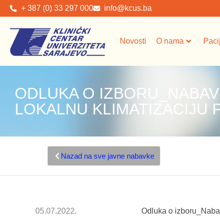
+ 387 (0) 33 297 000
info@kcus.ba
Novosti
O nama
Paci
ODLUKA O IZBORU_NABAVK
LOKALNU KLIMATIZACIJU
Nazad na sve javne nabavke
05.07.2022.
Odluka o izboru_Nabavk