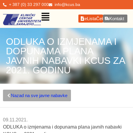
+ 387 (0) 33 297 000
info@kcus.ba
eListaČekanja
Kontakt
ODLUKA O IZMJENAMA I
DOPUNAMA PLANA
JAVNIH NABAVKI KCUS ZA
2021. GODINU
Nazad na sve javne nabavke
09.11.2021.
ODLUKA o izmjenama i dopunama plana javnih nabavki