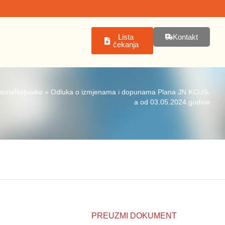
Lista
Kontakt
čekanja
avneNabavke
»
Odluka o izmjenama i dopunama Plana JN KCUS-
a od 03.05.2024.godine
PREUZMI DOKUMENT