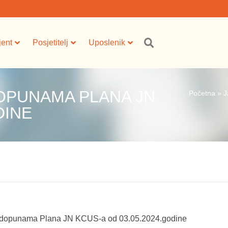
jent
Posjetitelj
Uposlenik
DOPUNAMA PLANA JN
Početna
»
J
DINE
 dopunama Plana JN KCUS-a od 03.05.2024.godine