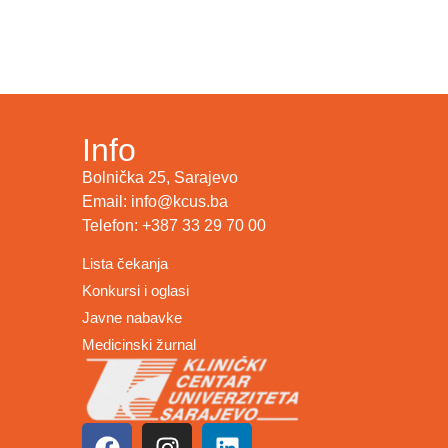
Info
Bolnička 25, Sarajevo
Email: info@kcus.ba
Telefon: +387 33 29 70 00
Lista čekanja
Konkursi i oglasi
Javne nabavke
Medicinski žurnal