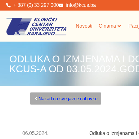
+ 387 (0) 33 297 000
info@kcus.ba
Novosti
O nama
Paci
ODLUKA O IZMJENAMA I 
KCUS-A OD 03.05.2024.GO
Nazad na sve javne nabavke
06.05.2024.
Odluka o izmjenama i