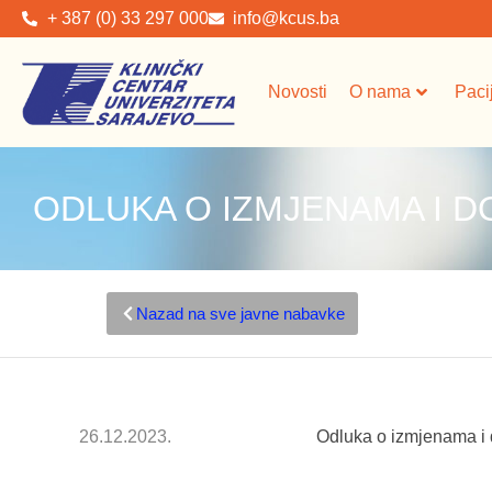
+ 387 (0) 33 297 000
info@kcus.ba
Novosti
O nama
Paci
ODLUKA O IZMJENAMA I 
Nazad na sve javne nabavke
26.12.2023.
Odluka o izmjenama i