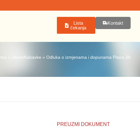
Lista
Kontakt
čekanja
tna
»
JavneNabavke
»
Odluka o izmjenama i dopunama Plana JN
PREUZMI DOKUMENT