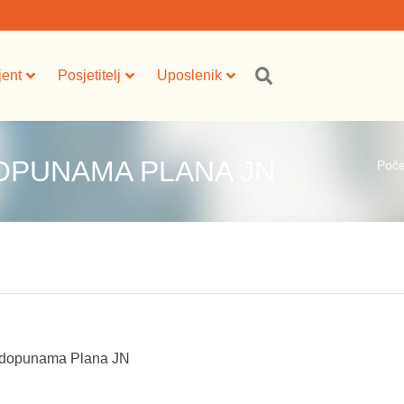
jent
Posjetitelj
Uposlenik
DOPUNAMA PLANA JN
Poče
 dopunama Plana JN