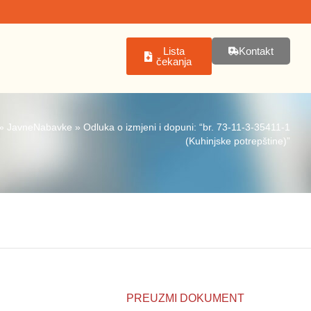
Lista
Kontakt
čekanja
»
JavneNabavke
»
Odluka o izmjeni i dopuni: “br. 73-11-3-35411-1
(Kuhinjske potrepštine)”
PREUZMI DOKUMENT