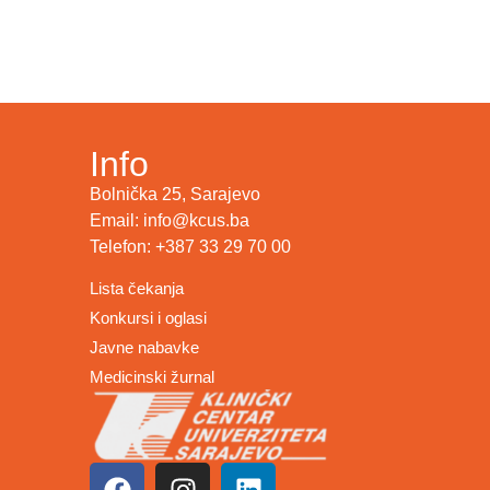
Info
Bolnička 25, Sarajevo
Email: info@kcus.ba
Telefon: +387 33 29 70 00
Lista čekanja
Konkursi i oglasi
Javne nabavke
Medicinski žurnal