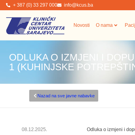
+ 387 (0) 33 297 000
info@kcus.ba
Novosti
O nama
Paci
ODLUKA O IZMJENI I DOPUNI
1 (KUHINJSKE POTREPŠTIN
Nazad na sve javne nabavke
08.12.2025.
Odluka o izmjeni i dop