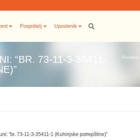
jent
Posjetitelj
Uposlenik
: “BR. 73-11-3-35411-
Početna
E)”
uni: “br. 73-11-3-35411-1 (Kuhinjske potrepštine)”