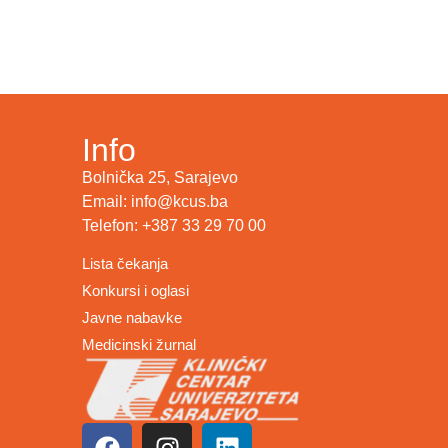
Info
Bolnička 25, Sarajevo
Email: info@kcus.ba
Telefon: +387 33 29 70 00
Lista čekanja
Konkursi i oglasi
Javne nabavke
Medicinski žurnal