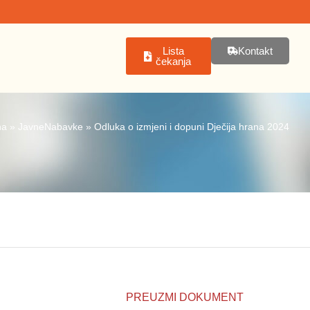
Lista
Kontakt
čekanja
na
»
JavneNabavke
»
Odluka o izmjeni i dopuni Dječija hrana 2024
PREUZMI DOKUMENT