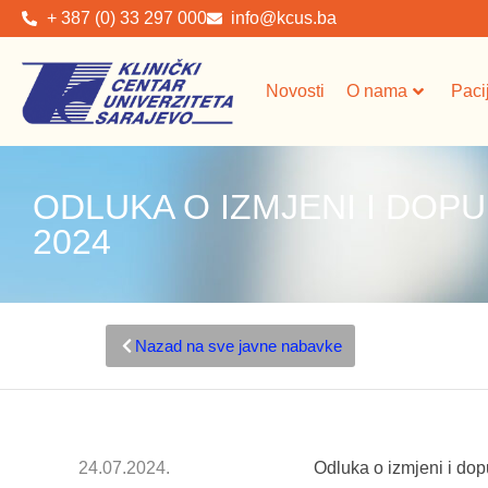
+ 387 (0) 33 297 000
info@kcus.ba
Novosti
O nama
Paci
ODLUKA O IZMJENI I DOPU
2024
Nazad na sve javne nabavke
24.07.2024.
Odluka o izmjeni i dop