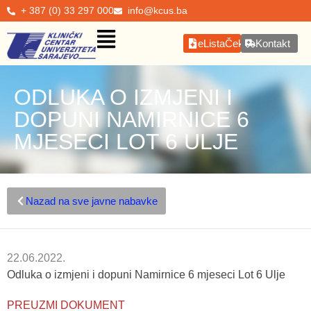
+ 387 (0) 33 297 000
info@kcus.ba
eListaČekanja
Kontakt
ODLUKA O IZMJENI I
DOPUNI NAMIRNICE 6
MJESECI LOT 6 ULJE
Nazad na sve javne nabavke
22.06.2022.
Odluka o izmjeni i dopuni Namirnice 6 mjeseci Lot 6 Ulje
PREUZMI DOKUMENT