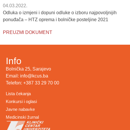
04.03.2022.
Odluka o izmjeni i dopuni odluke o izboru najpovoljnijih
ponuđača – HTZ oprema i bolničke posteljine 2021
PREUZMI DOKUMENT
Info
Bolnička 25, Sarajevo
Email: info@kcus.ba
Telefon: +387 33 29 70 00
Lista čekanja
Konkursi i oglasi
Javne nabavke
Medicinski žurnal