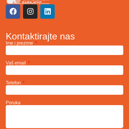
Kontaktirajte nas
Ime i prezime
Vaš email
Telefon
Poruka