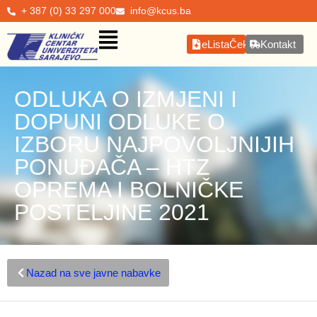
+ 387 (0) 33 297 000
info@kcus.ba
eListaČekanja
Kontakt
ODLUKA O IZMJENI I
DOPUNI ODLUKE O
IZBORU NAJPOVOLJNIJIH
PONUĐAČA – HTZ
OPREMA I BOLNIČKE
POSTELJINE 2021
Nazad na sve javne nabavke