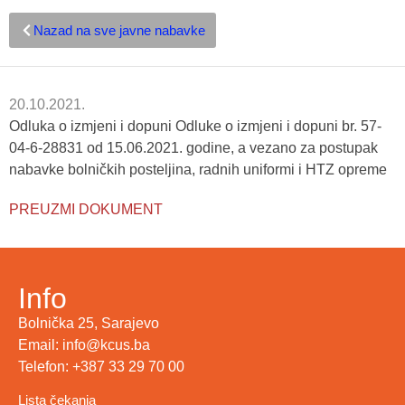
Nazad na sve javne nabavke
20.10.2021.
Odluka o izmjeni i dopuni Odluke o izmjeni i dopuni br. 57-
04-6-28831 od 15.06.2021. godine, a vezano za postupak
nabavke bolničkih posteljina, radnih uniformi i HTZ opreme
PREUZMI DOKUMENT
Info
Bolnička 25, Sarajevo
Email: info@kcus.ba
Telefon: +387 33 29 70 00
Lista čekanja