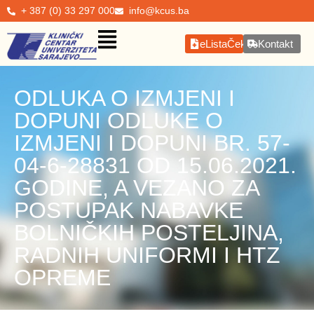
+ 387 (0) 33 297 000
info@kcus.ba
eListaČekanja
Kontakt
ODLUKA O IZMJENI I
DOPUNI ODLUKE O
IZMJENI I DOPUNI BR. 57-
04-6-28831 OD 15.06.2021.
GODINE, A VEZANO ZA
POSTUPAK NABAVKE
BOLNIČKIH POSTELJINA,
RADNIH UNIFORMI I HTZ
OPREME