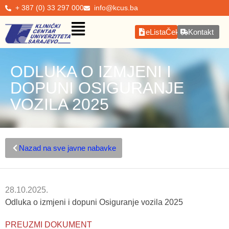
+ 387 (0) 33 297 000
info@kcus.ba
eListaČekanja
Kontakt
ODLUKA O IZMJENI I
DOPUNI OSIGURANJE
VOZILA 2025
Nazad na sve javne nabavke
28.10.2025.
Odluka o izmjeni i dopuni Osiguranje vozila 2025
PREUZMI DOKUMENT