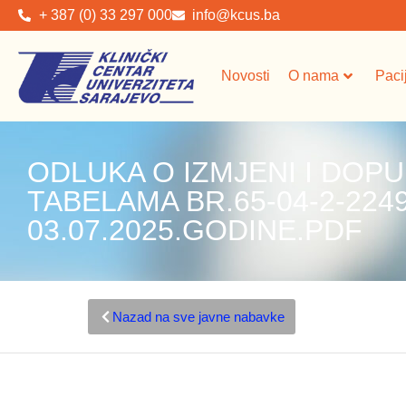
+ 387 (0) 33 297 000
info@kcus.ba
Novosti
O nama
Paci
ODLUKA O IZMJENI I DOPU
TABELAMA BR.65-04-2-224
03.07.2025.GODINE.PDF
Nazad na sve javne nabavke