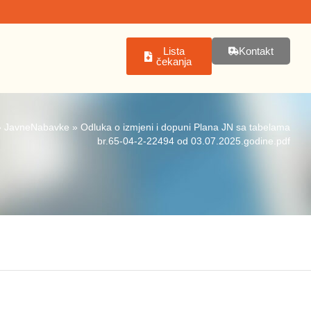
Lista
Kontakt
čekanja
»
JavneNabavke
»
Odluka o izmjeni i dopuni Plana JN sa tabelama
br.65-04-2-22494 od 03.07.2025.godine.pdf