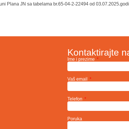
puni Plana JN sa tabelama br.65-04-2-22494 od 03.07.2025.godi
Kontaktirajte n
Ime i prezime
Vaš email
Telefon
Poruka