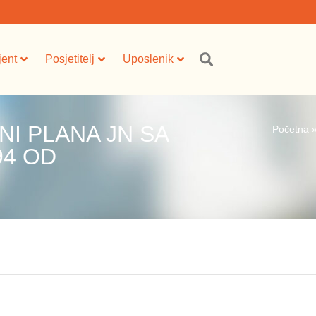
jent
Posjetitelj
Uposlenik
NI PLANA JN SA
Početna
94 OD