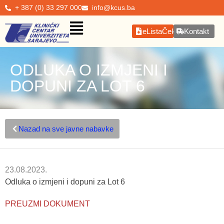
+ 387 (0) 33 297 000
info@kcus.ba
eListaČekanja
Kontakt
ODLUKA O IZMJENI I
DOPUNI ZA LOT 6
Nazad na sve javne nabavke
23.08.2023.
Odluka o izmjeni i dopuni za Lot 6
PREUZMI DOKUMENT