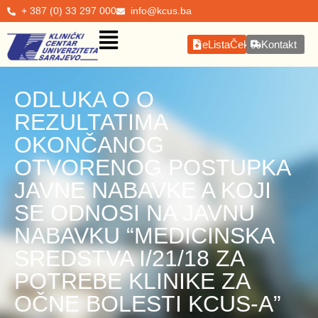
+ 387 (0) 33 297 000
info@kcus.ba
eListaČekanja
Kontakt
ODLUKA O O
REZULTATIMA
OKONČANOG
OTVORENOG POSTUPKA
JAVNE NABAVKE A KOJI
SE ODNOSI NA JAVNU
NABAVKU “MEDICINSKA
SREDSTVA I/21/18 ZA
POTREBE KLINIKE ZA
OČNE BOLESTI KCUS-A”