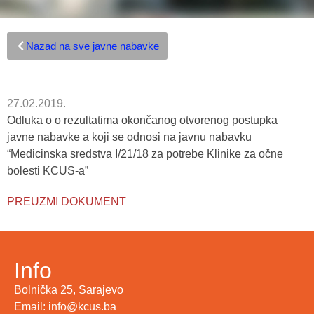
Nazad na sve javne nabavke
27.02.2019.
Odluka o o rezultatima okončanog otvorenog postupka
javne nabavke a koji se odnosi na javnu nabavku
“Medicinska sredstva I/21/18 za potrebe Klinike za očne
bolesti KCUS-a”
PREUZMI DOKUMENT
Info
Bolnička 25, Sarajevo
Email: info@kcus.ba