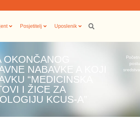
jent
Posjetitelj
Uposlenik
MA OKONČANOG
Početn
postu
VNE NABAVKE A KOJI
sredstva
AVKU “MEDICINSKA
OVI I ŽICE ZA
IOLOGIJU KCUS-A”