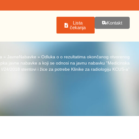
Lista
Kontakt
čekanja
a
»
JavneNabavke
»
Odluka o o rezultatima okončanog otvorenog
pka javne nabavke a koji se odnosi na javnu nabavku “Medicinska
 I/24/2018 stentovi i žice za potrebe Klinike za radiologiju KCUS-a”