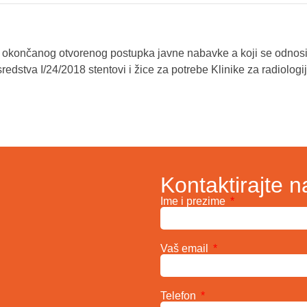
a okončanog otvorenog postupka javne nabavke a koji se odnosi
edstva I/24/2018 stentovi i žice za potrebe Klinike za radiolog
Kontaktirajte n
Ime i prezime
Vaš email
Telefon