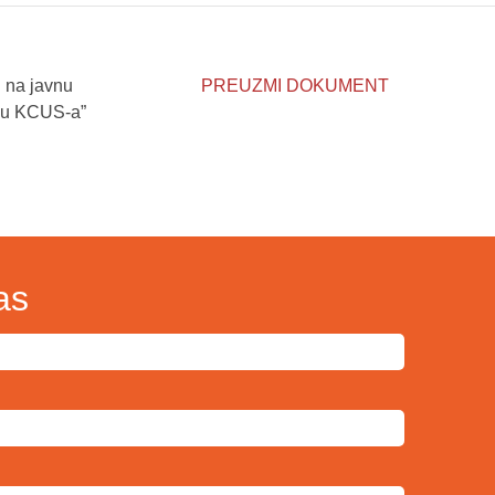
 na javnu
PREUZMI DOKUMENT
iju KCUS-a”
as