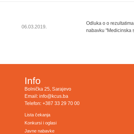
Odluka o o rezultatim
06.03.2019.
nabavku “Medicinska sr
Info
Bolnička 25, Sarajevo
Email: info@kcus.ba
Telefon: +387 33 29 70 00
Lista čekanja
Konkursi i oglasi
Javne nabavke