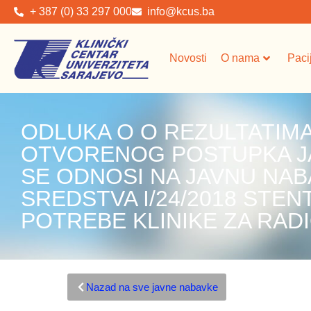
+ 387 (0) 33 297 000
info@kcus.ba
Novosti
O nama
Paci
ODLUKA O O REZULTATI
OTVORENOG POSTUPKA JA
SE ODNOSI NA JAVNU NAB
SREDSTVA I/24/2018 STENT
POTREBE KLINIKE ZA RAD
Nazad na sve javne nabavke