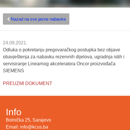
Nazad na sve javne nabavke
24.09.2021.
Odluka o pokretanju pregovaračkog postupka bez objave
obavještenja za nabavku rezervnih dijelova, ugradnja istih i
servisiranje Linearnog akceleratora Oncor proizvođača
SIEMENS
PREUZMI DOKUMENT
Info
Bolnička 25, Sarajevo
Email: info@kcus.ba