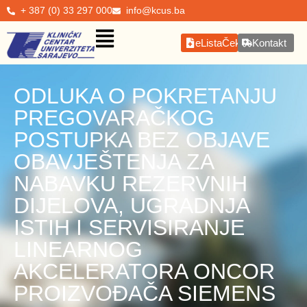
+ 387 (0) 33 297 000
info@kcus.ba
eListaČekanja
Kontakt
ODLUKA O POKRETANJU
PREGOVARAČKOG
POSTUPKA BEZ OBJAVE
OBAVJEŠTENJA ZA
NABAVKU REZERVNIH
DIJELOVA, UGRADNJA
ISTIH I SERVISIRANJE
LINEARNOG
AKCELERATORA ONCOR
PROIZVOĐAČA SIEMENS