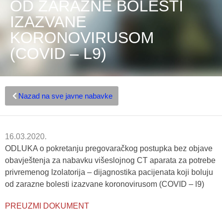
OD ZARAZNE BOLESTI
IZAZVANE
KORONOVIRUSOM
(COVID – L9)
Nazad na sve javne nabavke
16.03.2020.
ODLUKA o pokretanju pregovaračkog postupka bez objave
obavještenja za nabavku višeslojnog CT aparata za potrebe
privremenog Izolatorija – dijagnostika pacijenata koji boluju
od zarazne bolesti izazvane koronovirusom (COVID – l9)
PREUZMI DOKUMENT