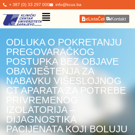
+ 387 (0) 33 297 000
info@kcus.ba
eListaČekanja
Kontakt
ODLUKA O POKRETANJU
PREGOVARAČKOG
POSTUPKA BEZ OBJAVE
OBAVJEŠTENJA ZA
NABAVKU VIŠESLOJNOG
CT APARATA ZA POTREBE
PRIVREMENOG
IZOLATORIJA –
DIJAGNOSTIKA
PACIJENATA KOJI BOLUJU