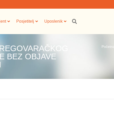
jent
Posjetitelj
Uposlenik
PREGOVARAČKOG
Početn
E BEZ OBJAVE
I