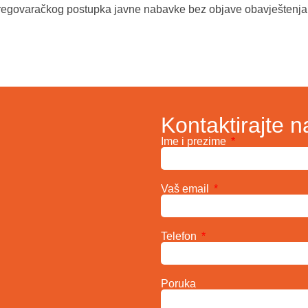
regovaračkog postupka javne nabavke bez objave obavještenja
Kontaktirajte n
Ime i prezime
Vaš email
Telefon
Poruka