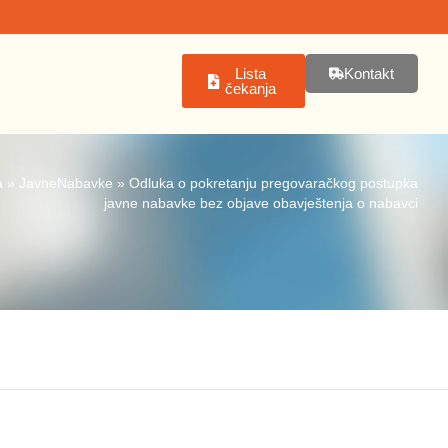
Lista
Kontakt
čekanja
a
»
JavneNabavke
»
Odluka o pokretanju pregovaračkog postupka
javne nabavke bez objave obavještenja o nabavci