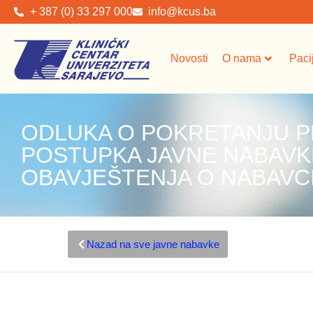
+ 387 (0) 33 297 000
info@kcus.ba
Novosti
O nama
Paci
ODLUKA O POKRETANJU 
POSTUPKA JAVNE NABAVK
OBAVJEŠTENJA O NABAVC
Nazad na sve javne nabavke