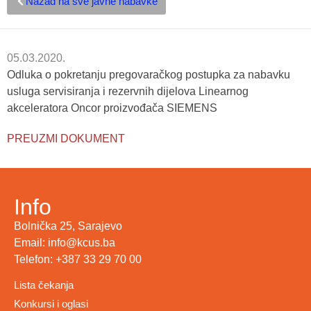
Nazad na sve javne nabavke
05.03.2020.
Odluka o pokretanju pregovaračkog postupka za nabavku
usluga servisiranja i rezervnih dijelova Linearnog
akceleratora Oncor proizvođača SIEMENS
PREUZMI DOKUMENT
Info
Bolnička 25, Sarajevo
Email: info@kcus.ba
Telefon: +387 33 29 70 00
Lista čekanja
Konkursi i oglasi