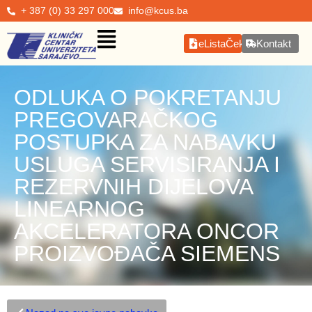
+ 387 (0) 33 297 000
info@kcus.ba
eListaČekanja
Kontakt
ODLUKA O POKRETANJU
PREGOVARAČKOG
POSTUPKA ZA NABAVKU
USLUGA SERVISIRANJA I
REZERVNIH DIJELOVA
LINEARNOG
AKCELERATORA ONCOR
PROIZVOĐAČA SIEMENS