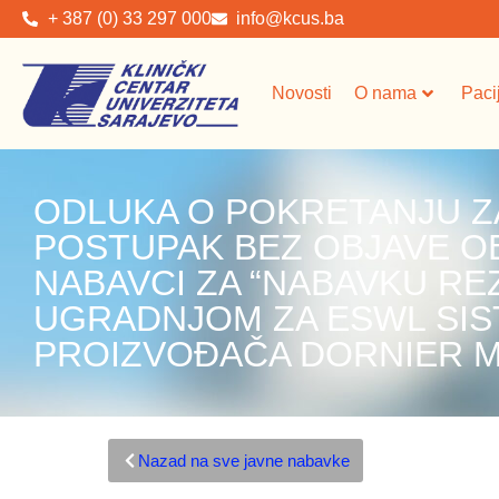
+ 387 (0) 33 297 000
info@kcus.ba
Novosti
O nama
Paci
ODLUKA O POKRETANJU Z
POSTUPAK BEZ OBJAVE O
NABAVCI ZA “NABAVKU RE
UGRADNJOM ZA ESWL SIST
PROIZVOĐAČA DORNIER M
Nazad na sve javne nabavke