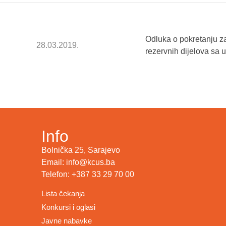
Odluka o pokretanju z
28.03.2019.
rezervnih dijelova s
Info
Bolnička 25, Sarajevo
Email: info@kcus.ba
Telefon: +387 33 29 70 00
Lista čekanja
Konkursi i oglasi
Javne nabavke