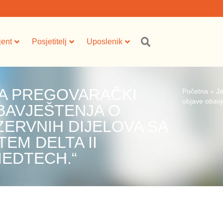
jent
Posjetitelj
Uposlenik
A PREGOVARAČKI
Početna
»
J
objave obavj
BAVJEŠTENJA O
ZERVNIH DIJELOVA SA
EM DELTA II
EDTECH.“