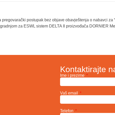
a pregovarački postupak bez objave obavještenja o nabavci za
a ugradnjom za ESWL sistem DELTA II proizvođača DORNIER Me
Kontaktirajte n
Ime i prezime
Vaš email
Telefon