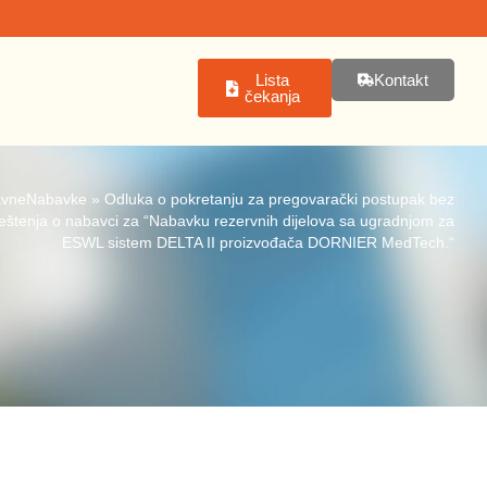
Lista
Kontakt
čekanja
avneNabavke
»
Odluka o pokretanju za pregovarački postupak bez
eštenja o nabavci za “Nabavku rezervnih dijelova sa ugradnjom za
ESWL sistem DELTA II proizvođača DORNIER MedTech.“