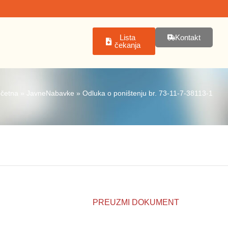
Lista
Kontakt
čekanja
četna
»
JavneNabavke
»
Odluka o poništenju br. 73-11-7-38113-1
PREUZMI DOKUMENT