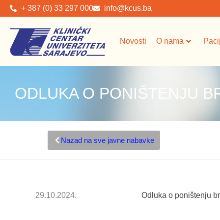
+ 387 (0) 33 297 000
info@kcus.ba
Novosti
O nama
Paci
ODLUKA O PONIŠTENJU BR.
Nazad na sve javne nabavke
29.10.2024.
Odluka o poništenju b