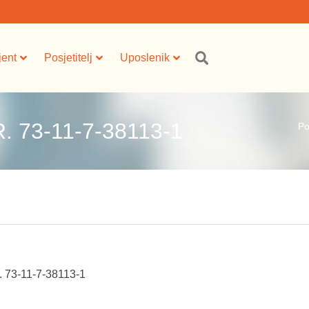
jent
Posjetitelj
Uposlenik
 73-11-7-38113-1
Po
r. 73-11-7-38113-1