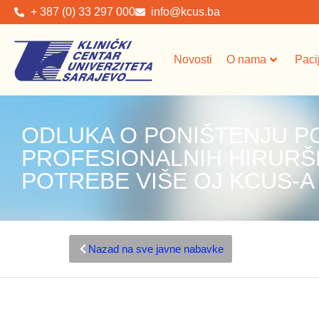
+ 387 (0) 33 297 000
info@kcus.ba
Novosti
O nama
Paci
ODLUKA O PONIŠTENJU P
PROFESIONALNIH HIRURŠK
POTREBE VIŠE OJ KCUS-A
Nazad na sve javne nabavke