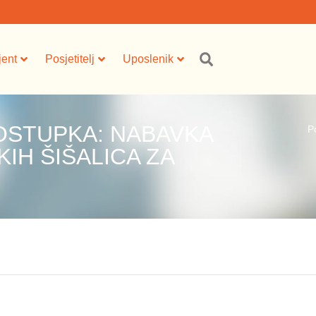
jent
Posjetitelj
Uposlenik
OSTUPKA: NABAVKA
P
IH ŠIŠALICA ZA