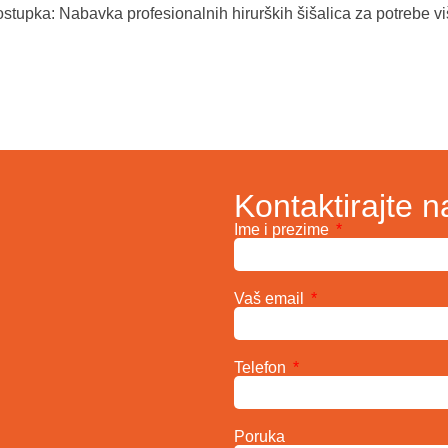
stupka: Nabavka profesionalnih hirurških šišalica za potrebe v
Kontaktirajte n
Ime i prezime
Vaš email
Telefon
Poruka