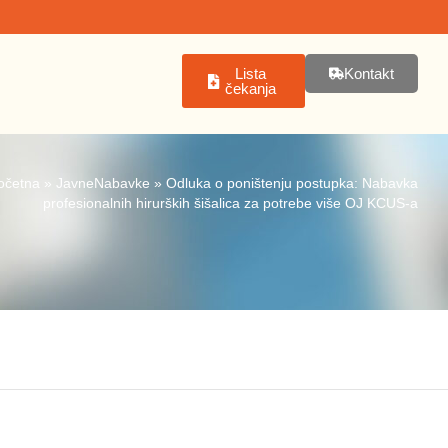
Lista
Kontakt
čekanja
očetna
»
JavneNabavke
»
Odluka o poništenju postupka: Nabavka
profesionalnih hirurških šišalica za potrebe više OJ KCUS-a