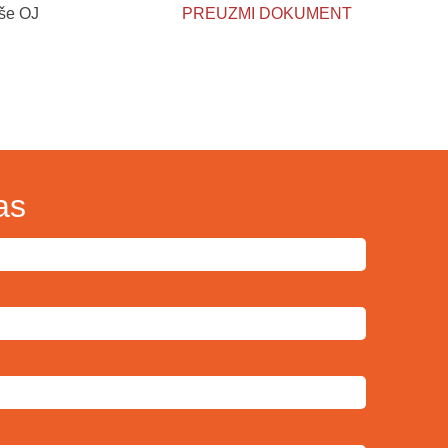
iše OJ
PREUZMI DOKUMENT
as