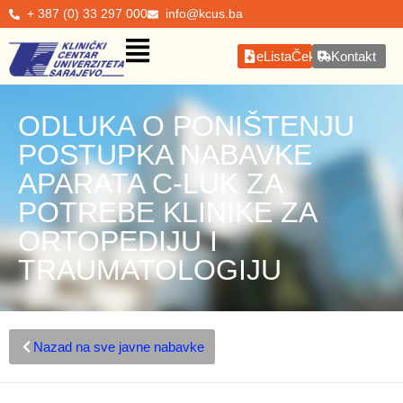
+ 387 (0) 33 297 000
info@kcus.ba
eListaČekanja
Kontakt
ODLUKA O PONIŠTENJU
POSTUPKA NABAVKE
APARATA C-LUK ZA
POTREBE KLINIKE ZA
ORTOPEDIJU I
TRAUMATOLOGIJU
Nazad na sve javne nabavke