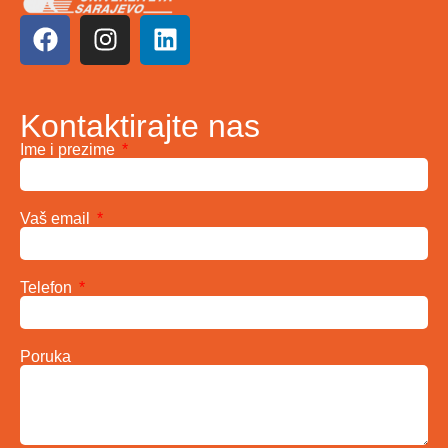
Kontaktirajte nas
Ime i prezime
Vaš email
Telefon
Poruka