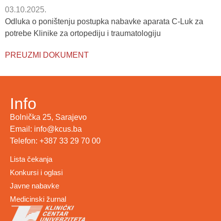
03.10.2025.
Odluka o poništenju postupka nabavke aparata C-Luk za
potrebe Klinike za ortopediju i traumatologiju
PREUZMI DOKUMENT
Info
Bolnička 25, Sarajevo
Email: info@kcus.ba
Telefon: +387 33 29 70 00
Lista čekanja
Konkursi i oglasi
Javne nabavke
Medicinski žurnal