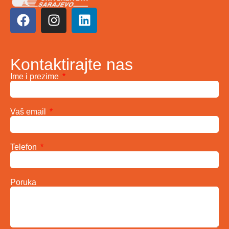
Kontaktirajte nas
Ime i prezime
Vaš email
Telefon
Poruka