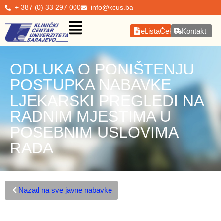
+ 387 (0) 33 297 000
info@kcus.ba
eListaČekanja
Kontakt
ODLUKA O PONIŠTENJU
POSTUPKA NABAVKE
LJEKARSKI PREGLEDI NA
RADNIM MJESTIMA U
POSEBNIM USLOVIMA
RADA
Nazad na sve javne nabavke