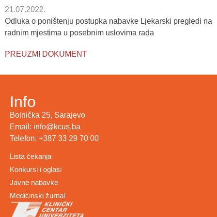
21.07.2022.
Odluka o poništenju postupka nabavke Ljekarski pregledi na
radnim mjestima u posebnim uslovima rada
PREUZMI DOKUMENT
Info
Bolnička 25, Sarajevo
Email: info@kcus.ba
Telefon: +387 33 29 70 00
Lista čekanja
Konkursi i oglasi
Javne nabavke
Medicinski žurnal