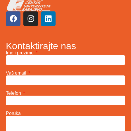
Kontaktirajte nas
Ime i prezime
Vaš email
Telefon
Poruka