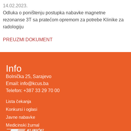
14.02.2023.
Odluka o poništenju postupka nabavke magnetne
rezonanse 3T sa pratećom opremom za potrebe Klinike za
radologiju
PREUZMI DOKUMENT
Info
Bolnička 25, Sarajevo
Email: info@kcus.ba
Telefon: +387 33 29 70 00
Lista čekanja
Konkursi i oglasi
Javne nabavke
Medicinski žurnal