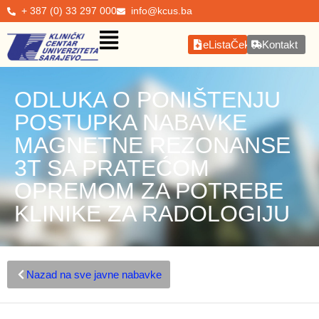
+ 387 (0) 33 297 000
info@kcus.ba
eListaČekanja
Kontakt
ODLUKA O PONIŠTENJU
POSTUPKA NABAVKE
MAGNETNE REZONANSE
3T SA PRATEĆOM
OPREMOM ZA POTREBE
KLINIKE ZA RADOLOGIJU
Nazad na sve javne nabavke