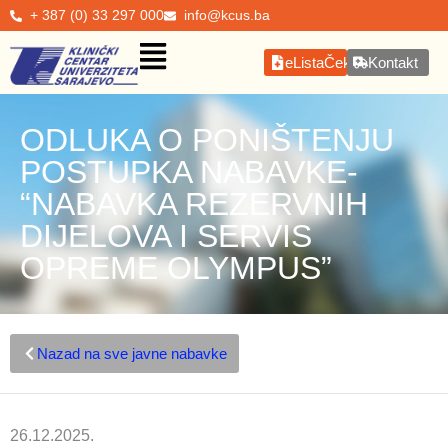
+ 387 (0) 33 297 000
info@kcus.ba
eListaČekanja
Kontakt
ODLUKA O PONIŠTENJU
POSTUPKA NABAVKE-
“NABAVKA REZERVNIH
DIJELOVA I SERVIS
OPREME OLYMPUS”
Nazad na sve javne nabavke
26.12.2025.