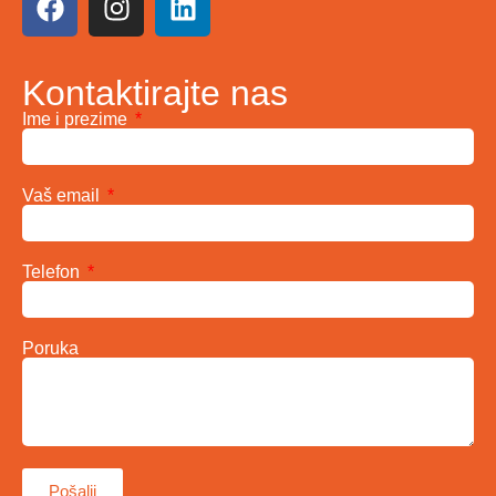
Kontaktirajte nas
Ime i prezime
Vaš email
Telefon
Poruka
Pošalji