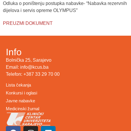
Odluka o poništenju postupka nabavke- “Nabavka rezervnih
dijelova i servis opreme OLYMPUS”
PREUZMI DOKUMENT
Info
Bolnička 25, Sarajevo
Email: info@kcus.ba
Telefon: +387 33 29 70 00
Lista čekanja
Konkursi i oglasi
Javne nabavke
Medicinski žurnal