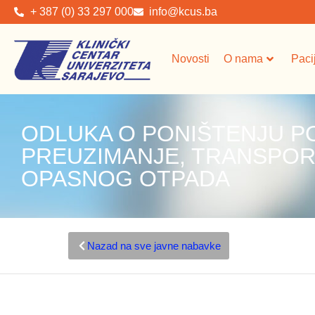
+ 387 (0) 33 297 000
info@kcus.ba
Novosti
O nama
Paci
ODLUKA O PONIŠTENJU P
PREUZIMANJE, TRANSPORT
OPASNOG OTPADA
Nazad na sve javne nabavke