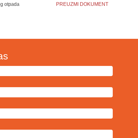
og otpada
PREUZMI DOKUMENT
as