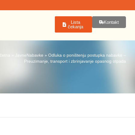
Lista
Kontakt
čekanja
četna
»
JavneNabavke
»
Odluka o poništenju postupka nabavke –
Preuzimanje, transport i zbrinjavanje opasnog otpada