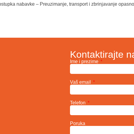
ostupka nabavke – Preuzimanje, transport i zbrinjavanje opasn
Kontaktirajte n
Ime i prezime
Vaš email
Telefon
Poruka