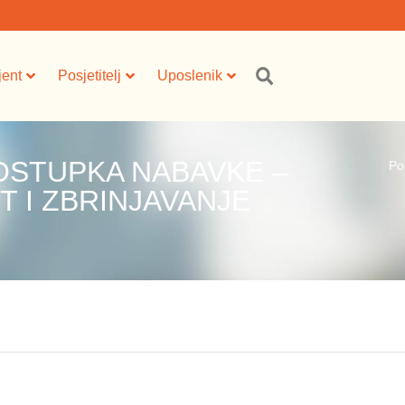
jent
Posjetitelj
Uposlenik
OSTUPKA NABAVKE –
Po
 I ZBRINJAVANJE