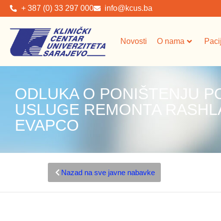
+ 387 (0) 33 297 000
info@kcus.ba
Novosti
O nama
Paci
ODLUKA O PONIŠTENJU P
USLUGE REMONTA RASHL
EVAPCO
Nazad na sve javne nabavke