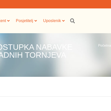
jent
Posjetitelj
Uposlenik
OSTUPKA NABAVKE
Početna
ADNIH TORNJEVA