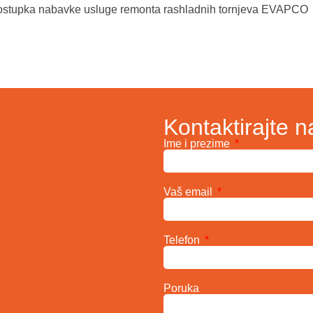
postupka nabavke usluge remonta rashladnih tornjeva EVAPCO
Kontaktirajte n
Ime i prezime
Vaš email
Telefon
Poruka