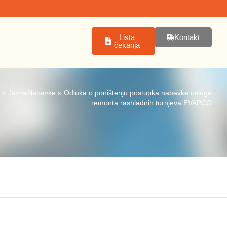
Lista
Kontakt
čekanja
»
JavneNabavke
»
Odluka o poništenju postupka nabavke usluge
remonta rashladnih tornjeva EVAPCO