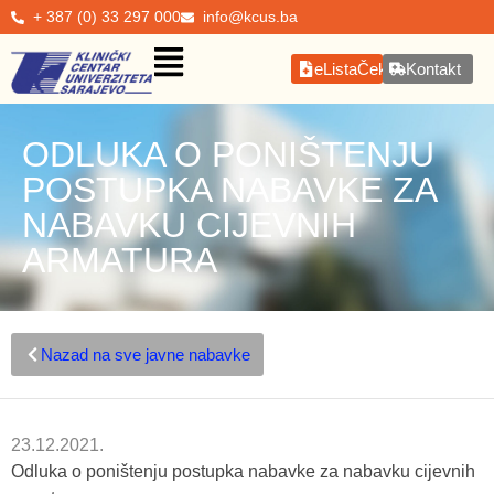
+ 387 (0) 33 297 000
info@kcus.ba
eListaČekanja
Kontakt
ODLUKA O PONIŠTENJU
POSTUPKA NABAVKE ZA
NABAVKU CIJEVNIH
ARMATURA
Nazad na sve javne nabavke
23.12.2021.
Odluka o poništenju postupka nabavke za nabavku cijevnih