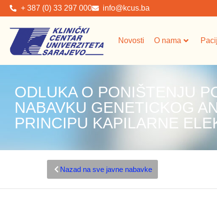
+ 387 (0) 33 297 000
info@kcus.ba
Novosti
O nama
Paci
ODLUKA O PONIŠTENJU P
NABAVKU GENETICKOG AN
PRINCIPU KAPILARNE EL
Nazad na sve javne nabavke