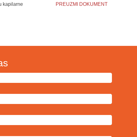
u kapilarne
PREUZMI DOKUMENT
as