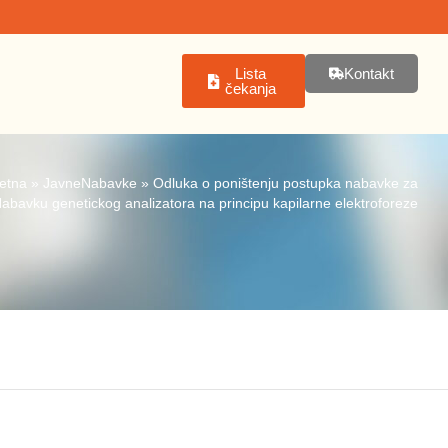
Lista
Kontakt
čekanja
etna
»
JavneNabavke
»
Odluka o poništenju postupka nabavke za
abavku genetickog analizatora na principu kapilarne elektroforeze