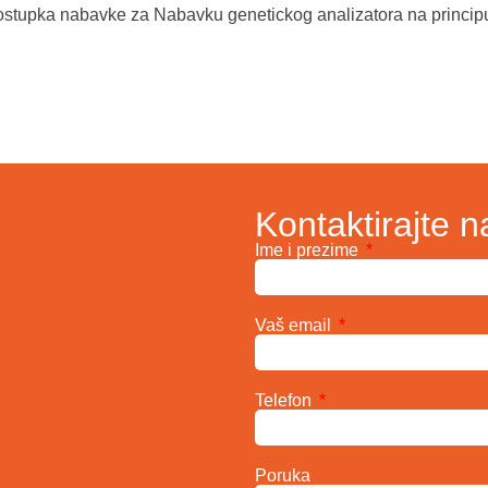
ostupka nabavke za Nabavku genetickog analizatora na princip
Kontaktirajte n
Ime i prezime
Vaš email
Telefon
Poruka