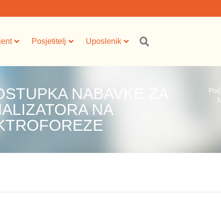
jent
Posjetitelj
Uposlenik
OSTUPKA NABAVKE ZA
Poč
N
ALIZATORA NA
EKTROFOREZE