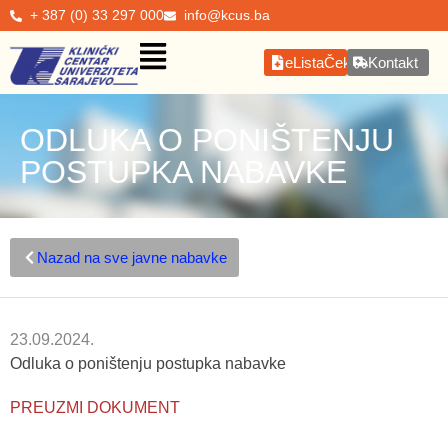
+ 387 (0) 33 297 000
info@kcus.ba
eListaČekanja
Kontakt
ODLUKA O PONIŠTENJU
POSTUPKA NABAVKE
Nazad na sve javne nabavke
23.09.2024.
Odluka o poništenju postupka nabavke
PREUZMI DOKUMENT