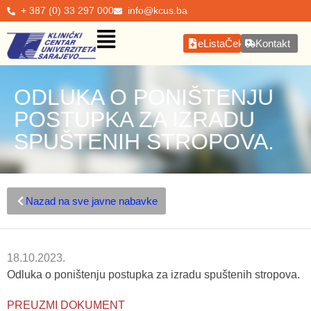
+ 387 (0) 33 297 000
info@kcus.ba
eListaČekanja
Kontakt
ODLUKA O PONIŠTENJU
POSTUPKA ZA IZRADU
SPUŠTENIH STROPOVA.
Nazad na sve javne nabavke
18.10.2023.
Odluka o poništenju postupka za izradu spuštenih stropova.
PREUZMI DOKUMENT