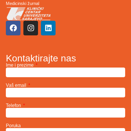
Medicinski žurnal
Kontaktirajte nas
Ime i prezime
Vaš email
Telefon
Poruka