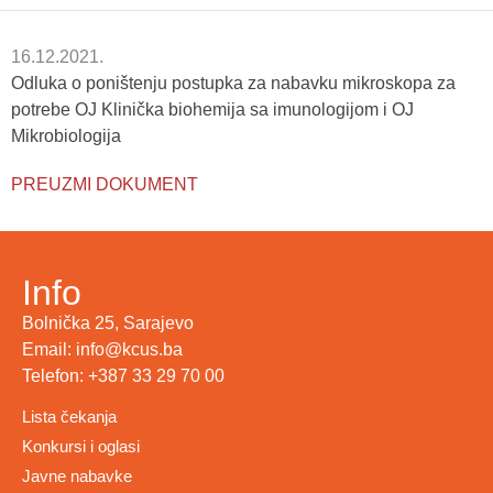
16.12.2021.
Odluka o poništenju postupka za nabavku mikroskopa za
potrebe OJ Klinička biohemija sa imunologijom i OJ
Mikrobiologija
PREUZMI DOKUMENT
Info
Bolnička 25, Sarajevo
Email: info@kcus.ba
Telefon: +387 33 29 70 00
Lista čekanja
Konkursi i oglasi
Javne nabavke