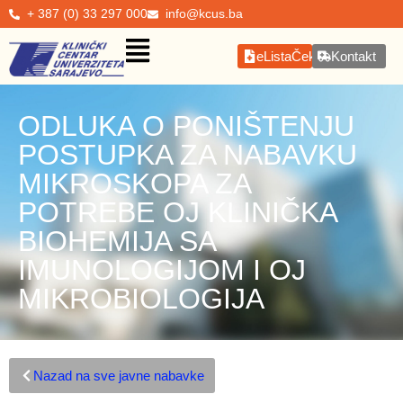
+ 387 (0) 33 297 000
info@kcus.ba
eListaČekanja
Kontakt
ODLUKA O PONIŠTENJU
POSTUPKA ZA NABAVKU
MIKROSKOPA ZA
POTREBE OJ KLINIČKA
BIOHEMIJA SA
IMUNOLOGIJOM I OJ
MIKROBIOLOGIJA
Nazad na sve javne nabavke