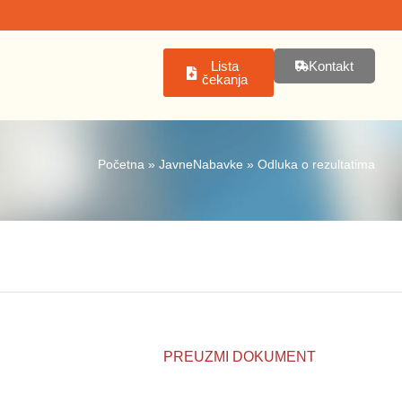
Lista
Kontakt
čekanja
Početna
»
JavneNabavke
»
Odluka o rezultatima
PREUZMI DOKUMENT