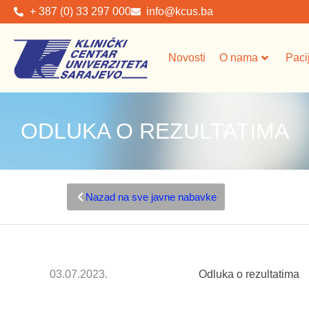
+ 387 (0) 33 297 000
info@kcus.ba
Novosti
O nama
Paci
ODLUKA O REZULTATIMA
Nazad na sve javne nabavke
03.07.2023.
Odluka o rezultatima