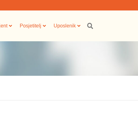
jent
Posjetitelj
Uposlenik