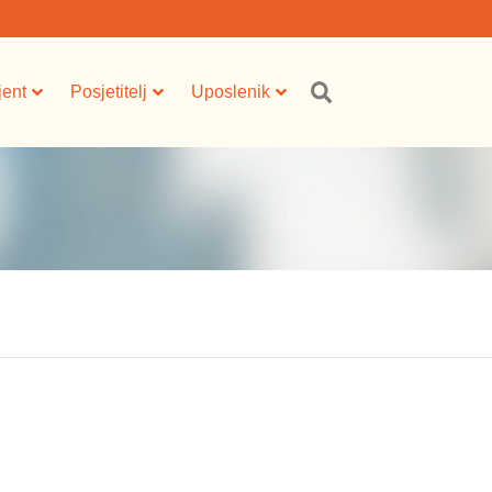
jent
Posjetitelj
Uposlenik