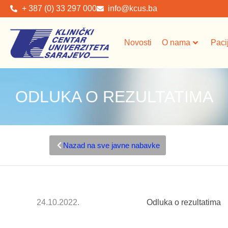
+ 387 (0) 33 297 000
info@kcus.ba
Novosti
O nama
Paci
ODLUKA O REZULTATIMA
Nazad na sve javne nabavke
24.10.2022.
Odluka o rezultatima