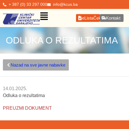
+ 387 (0) 33 297 000
info@kcus.ba
eListaČekanja
Kontakt
ODLUKA O REZULTATIMA
Nazad na sve javne nabavke
14.01.2025.
Odluka o rezultatima
PREUZMI DOKUMENT