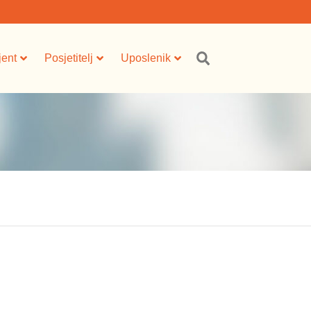
jent
Posjetitelj
Uposlenik