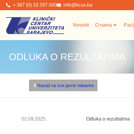
+ 387 (0) 33 297 000
info@kcus.ba
Novosti
O nama
Paci
ODLUKA O REZULTATIMA
Nazad na sve javne nabavke
02.09.2025.
Odluka o rezultatima