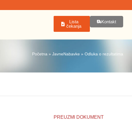
Lista
Kontakt
čekanja
Početna
»
JavneNabavke
»
Odluka o rezultatima
PREUZMI DOKUMENT