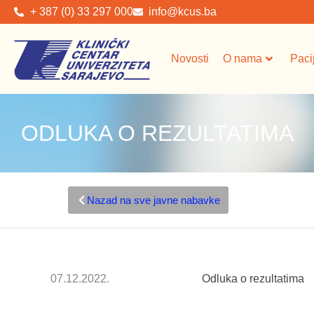
+ 387 (0) 33 297 000
info@kcus.ba
Novosti
O nama
Paci
ODLUKA O REZULTATIMA
Nazad na sve javne nabavke
07.12.2022.
Odluka o rezultatima