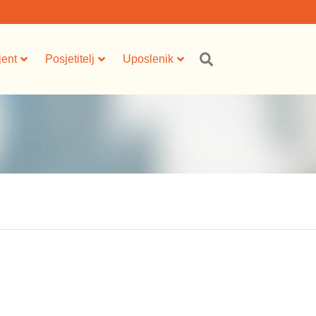
jent
Posjetitelj
Uposlenik