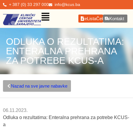
+ 387 (0) 33 297 000
info@kcus.ba
eListaČekanja
Kontakt
ODLUKA O REZULTATIMA:
ENTERALNA PREHRANA
ZA POTREBE KCUS-A
Nazad na sve javne nabavke
06.11.2023.
Odluka o rezultatima: Enteralna prehrana za potrebe KCUS-
a