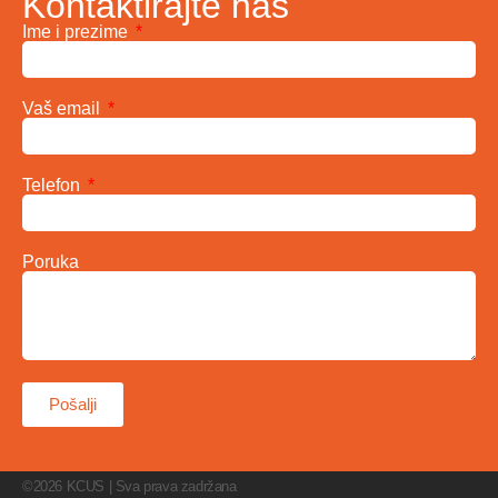
Kontaktirajte nas
Ime i prezime
Vaš email
Telefon
Poruka
Pošalji
©2026 KCUS | Sva prava zadržana