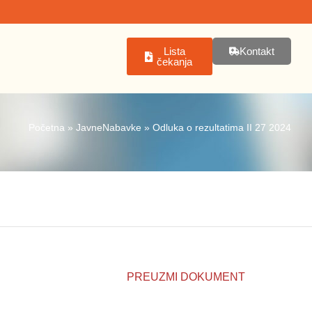
Lista
Kontakt
čekanja
Početna
»
JavneNabavke
»
Odluka o rezultatima II 27 2024
PREUZMI DOKUMENT