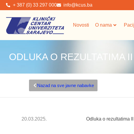
+ 387 (0) 33 297 000
info@kcus.ba
Novosti
O nama
Paci
ODLUKA O REZULTATIMA II
Nazad na sve javne nabavke
20.03.2025.
Odluka o rezultatima I