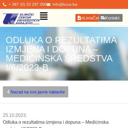
+ 387 (0) 33 297 000
info@kcus.ba
eListaČekanja
Kontakt
ODLUKA O REZULTATIMA
IZMJENA I DOPUNA –
MEDICINSKA SREDSTVA
I/6/2023-B
Nazad na sve javne nabavke
25.10.2023.
Odluka o rezultatima izmjena i dopuna – Medicinska