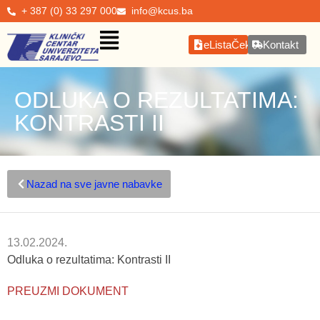
+ 387 (0) 33 297 000
info@kcus.ba
eListaČekanja
Kontakt
ODLUKA O REZULTATIMA:
KONTRASTI II
Nazad na sve javne nabavke
13.02.2024.
Odluka o rezultatima: Kontrasti II
PREUZMI DOKUMENT