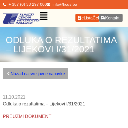
+ 387 (0) 33 297 000
info@kcus.ba
eListaČekanja
Kontakt
ODLUKA O REZULTATIMA
– LIJEKOVI I/31/2021
Nazad na sve javne nabavke
11.10.2021.
Odluka o rezultatima – Lijekovi I/31/2021
PREUZMI DOKUMENT