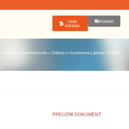
Lista
Kontakt
čekanja
Početna
»
JavneNabavke
»
Odluka o rezultatima Lijekovi I 6 2024
PREUZMI DOKUMENT