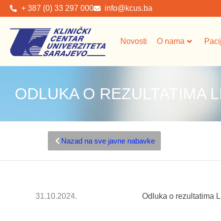
+ 387 (0) 33 297 000
info@kcus.ba
Novosti
O nama
Paci
ODLUKA O REZULTATIMA LI
Nazad na sve javne nabavke
31.10.2024.
Odluka o rezultatima L