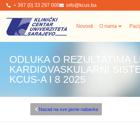
+ 387 (0) 33 297 000
info@kcus.ba
Novosti
O nama
Paci
ODLUKA O REZULTATIMA L
KARDIOVASKULARNI SIST
KCUS-A I 8 2025
Nazad na sve javne nabavke