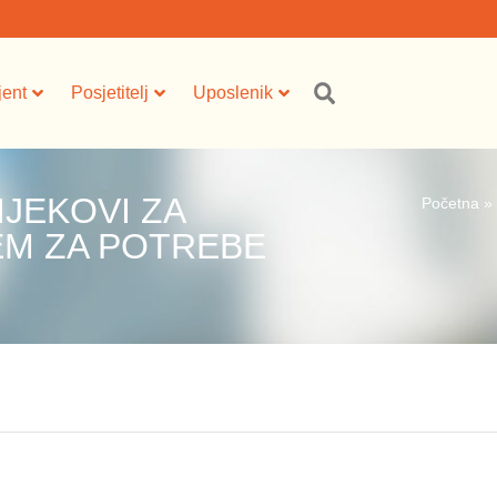
jent
Posjetitelj
Uposlenik
IJEKOVI ZA
Početna
»
EM ZA POTREBE