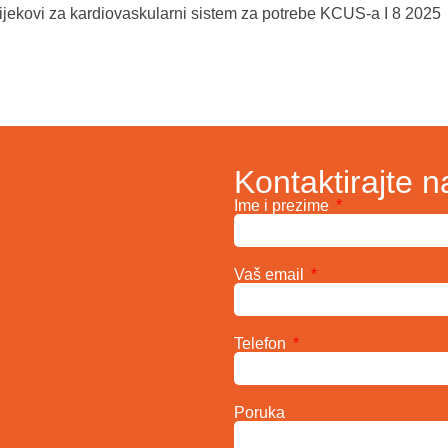
ijekovi za kardiovaskularni sistem za potrebe KCUS-a I 8 2025
Kontaktirajte n
Ime i prezime
Vaš email
Telefon
Poruka