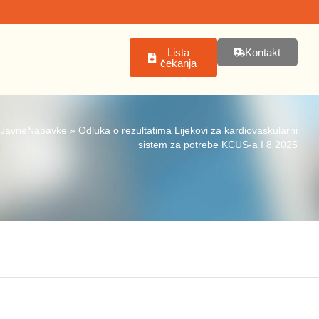
Lista
Kontakt
čekanja
JavneNabavke
»
Odluka o rezultatima Lijekovi za kardiovaskularni
sistem za potrebe KCUS-a I 8 2025