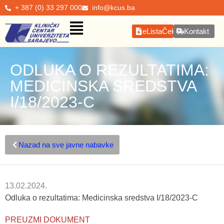
+ 387 (0) 33 297 000
info@kcus.ba
eListaČekanja
Kontakt
ODLUKA O REZULTATIMA:
MEDICINSKA SREDSTVA
I/18/2023-C
Nazad na sve javne nabavke
13.02.2024.
Odluka o rezultatima: Medicinska sredstva I/18/2023-C
PREUZMI DOKUMENT